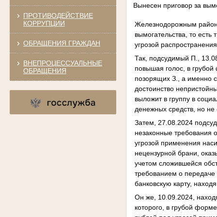
Вынесен приговор за вым
ПРОТИВОДЕЙСТВИЕ
КОРРУПЦИИ
Железнодорожным районн
вымогательства, то есть
ОБРАЩЕНИЯ ГРАЖДАН
угрозой распространени
Так, подсудимый П., 13.0
ВНЕПРОЦЕССУАЛЬНЫЕ
повышая голос, в грубой
ОБРАЩЕНИЯ
позорящих З., а именно с
достоинство непристойны
выложит в группу в соци
денежных средств, но не
Затем, 27.08.2024 подсу
незаконные требования о
угрозой применения наси
нецензурной брани, оказ
учетом сложившейся обс
требованием о передаче 
банковскую карту, наход
Он же, 10.09.2024, наход
которого, в грубой форм