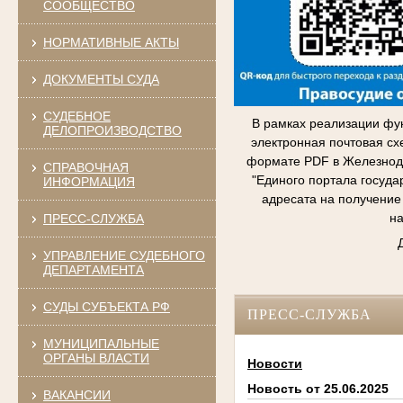
СООБЩЕСТВО
НОРМАТИВНЫЕ АКТЫ
ДОКУМЕНТЫ СУДА
СУДЕБНОЕ
В рамках реализации фу
ДЕЛОПРОИЗВОДСТВО
электронная почтовая сх
формате PDF в Железнодо
СПРАВОЧНАЯ
"Единого портала госуда
ИНФОРМАЦИЯ
адресата на получение
на
ПРЕСС-СЛУЖБА
УПРАВЛЕНИЕ СУДЕБНОГО
ДЕПАРТАМЕНТА
СУДЫ СУБЪЕКТА РФ
ПРЕСС-СЛУЖБА
МУНИЦИПАЛЬНЫЕ
ОРГАНЫ ВЛАСТИ
Новости
Новость от 25.06.2025
ВАКАНСИИ