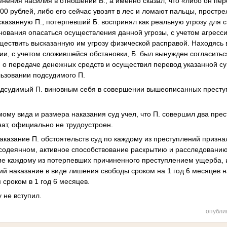
енения насилия в отношении Б., а именно сказал, что «либо он пе
00 рублей, либо его сейчас увозят в лес и ломают пальцы, простре
казанную П., потерпевший Б. воспринял как реальную угрозу для с
снования опасаться осуществления данной угрозы, с учетом агресси
ществить высказанную им угрозу физической расправой. Находясь
ии, с учетом сложившейся обстановки, Б. был вынужден согласить
 о передаче денежных средств и осуществил перевод указанной с
льзовании подсудимого П.
одсудимый П. виновным себя в совершении вышеописанных престу
ому вида и размера наказания суд учел, что П. совершил два пре
нат, официально не трудоустроен.
аказание П. обстоятельств суд по каждому из преступлений призн
 содеянном, активное способствование раскрытию и расследовани
е каждому из потерпевших причиненного преступлением ущерба, 
ий наказание в виде лишения свободы сроком на 1 год 6 месяцев н
 сроком в 1 год 6 месяцев.
 не вступил.
опубли