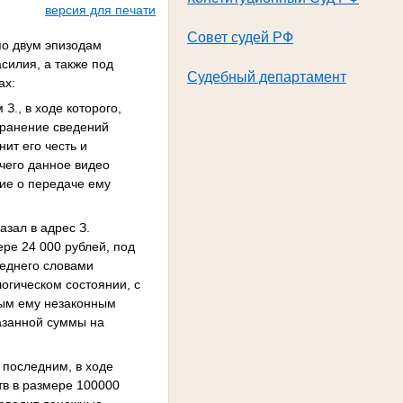
версия для печати
Совет судей РФ
по двум эпизодам
силия, а также под
Судебный департамент
ах:
З., в ходе которого,
транение сведений
нит его честь и
 чего данное видео
ние о передаче ему
азал в адрес З.
ре 24 000 рублей, под
леднего словами
огическом состоянии, с
ным ему незаконным
азанной суммы на
с последним, в ходе
тв в размере 100000