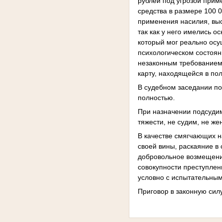
рублей под угрозой прим
средства в размере 100 0
применения насилия, выс
так как у него имелись о
который мог реально осу
психологическом состоян
незаконным требованием
карту, находящейся в по
В судебном заседании п
полностью.
При назначении подсудим
тяжести, не судим, не же
В качестве смягчающих н
своей вины, раскаяние в
добровольное возмещени
совокупности преступлен
условно с испытательным
Приговор в законную силу