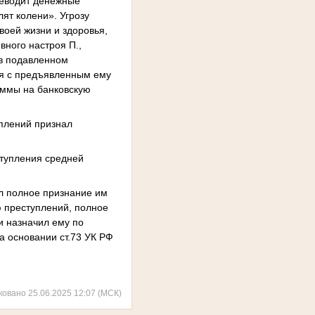
реводит денежные
лят колени». Угрозу
воей жизни и здоровья,
вного настроя П.,
 в подавленном
ся с предъявленным ему
уммы на банковскую
плений признал
ступления средней
ал полное признание им
ю преступлений, полное
и назначил ему по
а основании ст.73 УК РФ
ковано 25.06.2025 12:07 (МСК)