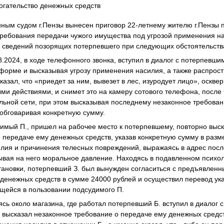
огательство денежных средств
ым судом г.Пензы вынесен приговор 22-летнему жителю г.Пензы 
 требования передачи чужого имущества под угрозой применения на
я сведений позорящих потерпевшего при следующих обстоятельств
8.2024, в ходе телефонного звонка, вступил в диалог с потерпевшим 
 форме и высказывая угрозу применения насилия, а также распрос
казал, что «приедет за ним, вывезет в лес, изуродует лицо», осквер
ми действиями, и снимет это на камеру сотового телефона, после
альной сети, при этом высказывая последнему незаконное требова
 обговаривая конкретную сумму.
димый П., пришел на рабочее место к потерпевшему, повторно выск
 передаче ему денежных средств, указав конкретную сумму в разме
лия и причинения телесных повреждений, выражаясь в адрес пос
ывая на него моральное давление. Находясь в подавленном психол
тановки, потерпевший З. был вынужден согласиться с предъявлен
денежных средств в сумме 24000 рублей и осуществил перевод ук
ящейся в пользовании подсудимого П.
ясь около магазина, где работал потерпевший Б. вступил в диалог 
е высказал незаконное требование о передаче ему денежных средс