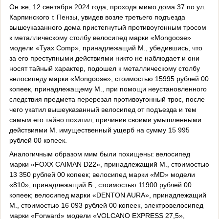
Он же, 12 сентября 2024 года, проходя мимо дома 37 по ул.
Карпинского г. Пензы, увидев возле третьего подъезда
вышеуказанного дома пристегнутый противоугонным тросом
к металлическому столбу велосипед марки «
Mongoose
»
модели «
Tyax
Comp
», принадлежащий М., убедившись, что
за его преступными действиями никто не наблюдает и они
носят тайный характер, подошел к металлическому столбу
велосипеду марки «
Mongoose
», стоимостью 15995 рублей 00
копеек, принадлежащему М., при помощи неустановленного
следствия предмета перерезал противоугонный трос, после
чего укатил вышеуказанный велосипед от подъезда и тем
самым его тайно похитил, причинив своими умышленными
действиями М. имущественный ущерб на сумму 15 995
рублей 00 копеек.
Аналогичным образом мим были похищены: велосипед
марки «
FOXX
CAIMAN
D
22», принадлежащий М., стоимостью
13 350 рублей 00 копеек; велосипед марки «
MD
» модели
«810», принадлежащий Б., стоимостью 11900 рублей 00
копеек; велосипед марки «
DENTON
AURA
», принадлежащий
М., стоимостью 16 093 рублей 00 копеек, электровелосипед
марки «
Forward
» модели «
VOLCANO
EXPRESS
27,5»,