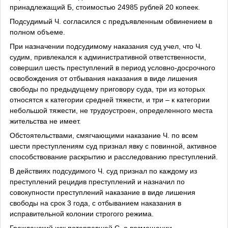
принадлежащий Б, стоимостью 24985 рублей 20 копеек.
Подсудимый Ч. согласился с предъявленным обвинением в
полном объеме.
При назначении подсудимому наказания суд учел, что Ч.
судим, привлекался к административной ответственности,
совершил шесть преступлений в период условно-досрочного
освобождения от отбывания наказания в виде лишения
свободы по предыдущему приговору суда, три из которых
относятся к категории средней тяжести, и три – к категории
небольшой тяжести, не трудоустроен, определенного места
жительства не имеет.
Обстоятельствами, смягчающими наказание Ч. по всем
шести преступлениям суд признал явку с повинной, активное
способствование раскрытию и расследованию преступлений.
В действиях подсудимого Ч. суд признал по каждому из
преступлений рецидив преступлений и назначил по
совокупности преступлений наказание в виде лишения
свободы на срок 3 года, с отбыванием наказания в
исправительной колонии строгого режима.
Гражданский иск потерпевшей С. о возмещении