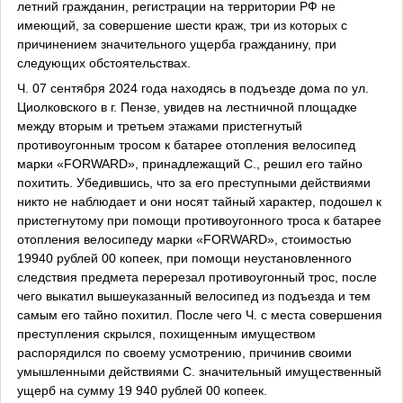
летний гражданин, регистрации на территории РФ не
имеющий, за совершение шести краж, три из которых с
причинением значительного ущерба гражданину, при
следующих обстоятельствах.
Ч. 07 сентября 2024 года находясь в подъезде дома по ул.
Циолковского в г. Пензе, увидев на лестничной площадке
между вторым и третьем этажами пристегнутый
противоугонным тросом к батарее отопления велосипед
марки «
FORWARD
», принадлежащий С., решил его тайно
похитить. Убедившись, что за его преступными действиями
никто не наблюдает и они носят тайный характер, подошел к
пристегнутому при помощи противоугонного троса к батарее
отопления велосипеду марки «
FORWARD
», стоимостью
19940 рублей 00 копеек, при помощи неустановленного
следствия предмета перерезал противоугонный трос, после
чего выкатил вышеуказанный велосипед из подъезда и тем
самым его тайно похитил. После чего Ч. с места совершения
преступления скрылся, похищенным имуществом
распорядился по своему усмотрению, причинив своими
умышленными действиями С. значительный имущественный
ущерб на сумму 19 940 рублей 00 копеек.