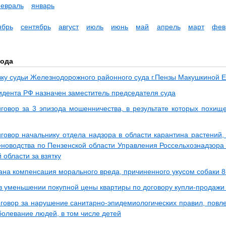
евраль
январь
ябрь
сентябрь
август
июль
июнь
май
апрель
март
фев
года
авку судьи Железнодорожного районного суда г.Пензы Макушкиной
идента РФ назначен заместитель председателя суда
говор за 3 эпизода мошенничества, в результате которых похи
говор начальнику отдела надзора в области карантина растений, 
еноводства по Пензенской области Управления Россельхознадзора
 области за взятку
ана компенсация морального вреда, причиненного укусом собаки 8
 в уменьшении покупной цены квартиры по договору купли-продажи
говор за нарушение санитарно-эпидемиологических правил, повл
болевание людей, в том числе детей