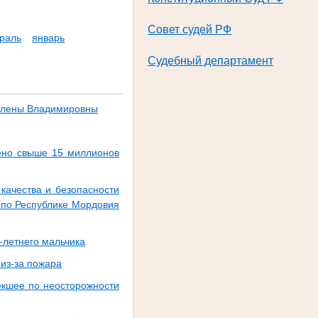
Совет судей РФ
раль
январь
Судебный департамент
 Елены Владимировны
щено свыше 15 миллионов
качества и безопасности
 по Республике Мордовия
-летнего мальчика
 из-за пожара
екшее по неосторожности