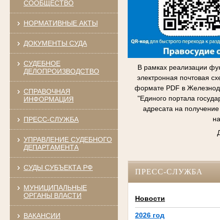
СООБЩЕСТВО
НОРМАТИВНЫЕ АКТЫ
ДОКУМЕНТЫ СУДА
СУДЕБНОЕ
В рамках реализации фу
ДЕЛОПРОИЗВОДСТВО
электронная почтовая сх
формате PDF в Железнодо
СПРАВОЧНАЯ
"Единого портала госуда
ИНФОРМАЦИЯ
адресата на получение
на
ПРЕСС-СЛУЖБА
УПРАВЛЕНИЕ СУДЕБНОГО
ДЕПАРТАМЕНТА
СУДЫ СУБЪЕКТА РФ
ПРЕСС-СЛУЖБА
МУНИЦИПАЛЬНЫЕ
ОРГАНЫ ВЛАСТИ
Новости
2026 год
ВАКАНСИИ