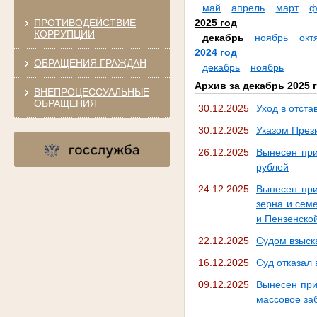
май
апрель
март
ф
ПРОТИВОДЕЙСТВИЕ
2025 год
КОРРУПЦИИ
декабрь
ноябрь
окт
2024 год
ОБРАЩЕНИЯ ГРАЖДАН
декабрь
ноябрь
Архив за декабрь 2025 
ВНЕПРОЦЕССУАЛЬНЫЕ
ОБРАЩЕНИЯ
30.12.2025
Уход в отст
30.12.2025
Указом През
26.12.2025
Вынесен при
рублей
24.12.2025
Вынесен при
зерна и сем
и Пензенской
22.12.2025
Судом взыск
16.12.2025
Суд отказал
09.12.2025
Вынесен при
массовое за