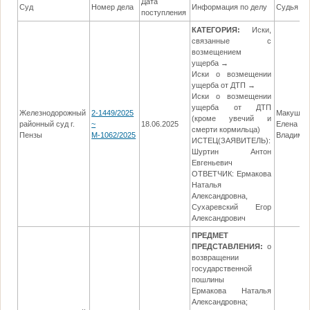
Дата
Суд
Номер дела
Информация по делу
Судья
поступления
КАТЕГОРИЯ:
Иски,
связанные с
возмещением
ущерба →
Иски о возмещении
ущерба от ДТП →
Иски о возмещении
ущерба от ДТП
Железнодорожный
2-1449/2025
Макушки
(кроме увечий и
районный суд г.
~
18.06.2025
Елена
смерти кормильца)
Пензы
М-1062/2025
Владими
ИСТЕЦ(ЗАЯВИТЕЛЬ):
Шуртин Антон
Евгеньевич
ОТВЕТЧИК: Ермакова
Наталья
Александровна,
Сухаревский Егор
Александрович
ПРЕДМЕТ
ПРЕДСТАВЛЕНИЯ:
о
возвращении
государственной
пошлины
Ермакова Наталья
Александровна;