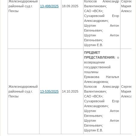
Железнодорожный
Колосов Александр
Сергеева
районный суд г.
13-498/2025
18.09.2025
Валентинович;
Мария
Пензы
САО «ВСК»;
Александ
Сухаревский Егор
Александрович;
Шуртин Антон
Евгеньевич;
Шуртин Антон
Евгеньевич;
Шуртин Е.В.
ПРЕДМЕТ
ПРЕДСТАВЛЕНИЯ:
о
возвращении
государственной
пошлины
Ермакова Наталья
Александровна;
Железнодорожный
Колосов Александр
Сергеева
районный суд г.
13-535/2025
14.10.2025
Валентинович;
Мария
Пензы
САО «ВСК»;
Александ
Сухаревский Егор
Александрович;
Шуртин Антон
Евгеньевич;
Шуртин Антон
Евгеньевич;
Шуртин Е.В.