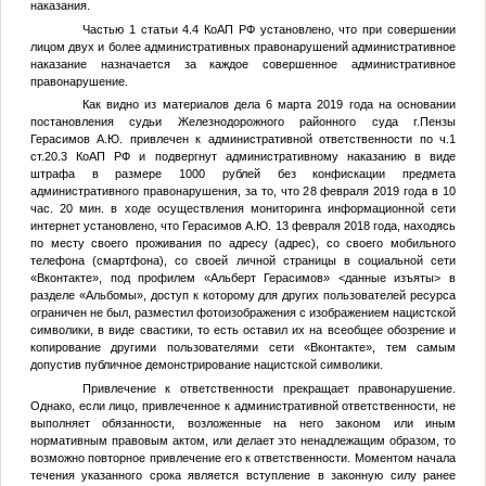
наказания.
Частью 1 статьи 4.4 КоАП РФ установлено, что при совершении
лицом двух и более административных правонарушений административное
наказание назначается за каждое совершенное административное
правонарушение.
Как видно из материалов дела 6 марта 2019 года на основании
постановления судьи Железнодорожного районного суда г.Пензы
Герасимов А.Ю. привлечен к административной ответственности по ч.1
ст.20.3 КоАП РФ и подвергнут административному наказанию в виде
штрафа в размере 1000 рублей без конфискации предмета
административного правонарушения, за то, что 28 февраля 2019 года в 10
час. 20 мин. в ходе осуществления мониторинга информационной сети
интернет установлено, что Герасимов А.Ю. 13 февраля 2018 года, находясь
по месту своего проживания по адресу
(адрес)
, со своего мобильного
телефона (смартфона), со своей личной страницы в социальной сети
«Вконтакте», под профилем «Альберт Герасимов»
<данные изъяты>
в
разделе «Альбомы», доступ к которому для других пользователей ресурса
ограничен не был, разместил фотоизображения с изображением нацистской
символики, в виде свастики, то есть оставил их на всеобщее обозрение и
копирование другими пользователями сети «Вконтакте», тем самым
допустив публичное демонстрирование нацистской символики.
Привлечение к ответственности прекращает правонарушение.
Однако, если лицо, привлеченное к административной ответственности, не
выполняет обязанности, возложенные на него законом или иным
нормативным правовым актом, или делает это ненадлежащим образом, то
возможно повторное привлечение его к ответственности. Моментом начала
течения указанного срока является вступление в законную силу ранее