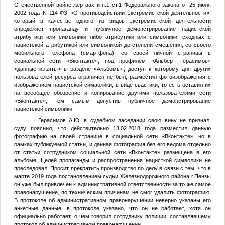
Отечественной войне жертвах и п.1 ст.1 Федерального закона от 25 июля
2002 года N 114-ФЗ «О противодействии экстремистской деятельности»,
который в качестве одного из видов экстремистской деятельности
определяет пропаганду и публичное демонстрирование нацистской
атрибутики или символики либо атрибутики или символики, сходных с
нацистской атрибутикой или символикой до степени смешения, со своего
мобильного телефона (смартфона), со своей личной страницы в
социальной сети «Вконтакте», под профилем «Альберт Герасимов»
<данные изъяты>
в разделе «Альбомы», доступ к которому для других
пользователей ресурса ограничен не был, разместил фотоизображения с
изображением нацистской символики, в виде свастики, то есть оставил их
на всеобщее обозрение и копирование другими пользователями сети
«Вконтакте», тем самым допустив публичное демонстрирование
нацистской символики.
Герасимов А.Ю. в судебном заседании свою вину не признал,
суду пояснил, что действительно 13.02.2018 года разместил данную
фотографию на своей странице в социальной сети «Вконтакте», но в
рамках публикуемой статьи, и данная фотография без его ведома отдельно
от статьи сотрудником социальной сети «Вконтакте» размещена в его
альбоме. Целей пропаганды и распространения нацисткой символики не
преследовал. Просит прекратить производство по делу в связи с тем, что в
марте 2019 года постановлением судьи Железнодорожного района г.Пензы
он уже был привлечен к административной ответственности за то же самое
правонарушение, по техническим причинам не смог удалить фотографию.
В протоколе об административном правонарушении неверно указаны его
анкетные данные, в протоколе указано, что он не работает, хотя он
официально работает, о чем говорил сотруднику полиции, составлявшему
протокол об административном правонарушении.