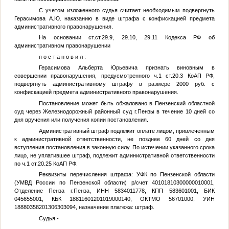
С учетом изложенного судья считает необходимым подвергнуть
Герасимова А.Ю. наказанию в виде штрафа с конфискацией предмета
административного правонарушения.
На основании ст.ст.29.9, 29.10, 29.11 Кодекса РФ об
административном правонарушении
п о с т а н о в и л :
Герасимова Альберта Юрьевича признать виновным в
совершении правонарушения, предусмотренного ч.1 ст.20.3 КоАП РФ,
подвергнуть административному штрафу в размере 2000 руб. с
конфискацией предмета административного правонарушения.
Постановление может быть обжаловано в Пензенский областной
суд через Железнодорожный районный суд г.Пензы в течение 10 дней со
дня вручения или получения копии постановления.
Административный штраф подлежит оплате лицом, привлеченным
к административной ответственности, не позднее 60 дней со дня
вступления постановления в законную силу. По истечении указанного срока
лицо, не уплатившее штраф, подлежит административной ответственности
по ч.1 ст.20.25 КоАП РФ.
Реквизиты перечисления штрафа: УФК по Пензенской области
(УМВД России по Пензенской области) р/счет 40101810300000010001,
Отделение Пенза г.Пенза, ИНН 5834011778, КПП 583601001, БИК
045655001, КБК 18811601201019000140, ОКТМО 56701000, УИН
18880358201306303094, назначение платежа: штраф.
Судья -