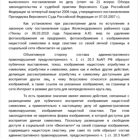
вынесенного постановления по делу (ответ на 21 вопрос Обзора
законодательства и судебной практики Верховного Суда Российской
Федерации за четвертый квартал 2006 года, утвержденного постановлением
Президиума Верховного Суда Российской Федерации от 07.03.2007 г.).
Как установлено при рассмотрении дела по вступлению в
законную силу постановления судьи Железнодорожного районного суда
г.Пензы от 06.03.2019 года Герасимов А.Ю. мер по удалению
фотоизображения не предпринял, фотоизображение с изображением
нацистской символики в виде свастики со своей личной страницы в
социальной сети «Вконтакте» не удалил.
Объективную сторону состава административного
правонарушения предусмотренного ч. 1 ст. 20.3 КоАП РФ образует
публичное выставление, показ, изображение нацистских атрибутики и
символики, атрибутики и символики, равно как и любые другие действия,
делающие рассматриваемые атрибутику и символику доступными для
восприятия других лиц, к чему безусловно относится размещение
изображений, а также ссылок на указанные изображения, на странице в
сети Интернет в режиме доступа для неопределенного круга лиц.
То есть правовое значение имеют именно действия, связанные с
размещением для публичного восприятия изображения нацистской
символики, а применительно к настоящему делу об административном
правонарушении, изображения нацисткой свастики. При этом
законодателем не закреплена форма изображения, в которой доступна для
восприятия данная символика. Поскольку размещение в свободном
доступе в социальной сети «Вконтакте»" на своей странице изображения,
содержащего нацистскую свастику, уже само по себе образует состав
административного правонарушения, предусмотренного ч. 1 ст. 20.3 КоАП