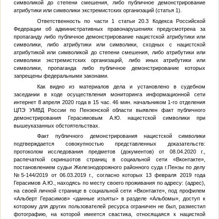
символикой до степени смешения, либо публичное демонстрирование
атрибутики или символики экстремистских организаций (статья 1).
Ответственность по части 1 статьи 20.3 Кодекса Российской
Федерации об административных правонарушениях предусмотрена за
пропаганду либо публичное демонстрирование нацистской атрибутики или
символики, либо атрибутики или символики, сходных с нацистской
атрибутикой или символикой до степени смешения, либо атрибутики или
символики экстремистских организаций, либо иных атрибутики или
символики, пропаганда либо публичное демонстрирование которых
запрещены федеральными законами.
Как видно из материалов дела и установлено в судебном
заседании в ходе осуществления мониторинга информационной сети
интернет 8 апреля 2020 года в 15 час. 46 мин. начальником 1-го отделения
ЦПЭ УМВД России по Пензенской области выявлен факт публичного
демонстрирования Герасимовым А.Ю. нацистской символики при
вышеуказанных обстоятельствах.
Факт публичного демонстрирования нацистской символики
подтверждается совокупностью представленных доказательств:
протоколом исследования предметов (документов) от 08.04.2020 г.,
распечаткой скриншотов страниц в социальной сети «Вконтакте»,
постановлением судьи Железнодорожного районного суда г.Пензы по делу
№5-144/2019 от 06.03.2019 г., согласно которых 13 февраля 2019 года
Герасимов А.Ю., находясь по месту своего проживания по адресу:
(адрес)
,
на своей личной странице в социальной сети «Вконтакте», под профилем
«Альберт Герасимов»
<данные изъяты>
в разделе «Альбомы», доступ к
которому для других пользователей ресурса ограничен не был, разместил
фотографию, на которой имеется свастика, относящаяся к нацисткой