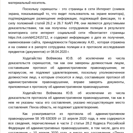
материальный носитель.
Поскольку скриншоты - это страницы в сети Интернет (снимок
экрана, показывающий то, что видит пользователь на экране монитора),
подтверждающие размещение информации, подлежащей фиксации, то в
силу положений статей 26.2 и 26.7 КоАП РФ, они являются допустимыми
доказательствами, так как получены сотрудником полиции в результате
мониторинга сети интернет социальной сети «Вконтакте» страницы
https://vk.com/id412415712, и содержат информацию о дате их получения,
наименовании сайта, принадлежности Герасимову А.Ю., которая отражена
и на снимке и в рапорте сотрудника полиции и в протоколе исследования
предметов (документов) от 08.04.2020 г.
Ходатайство Вобликова Ю.В. об исключении из числа
доказательств скриншотов, так как они заверены должностным лицом,
составившим протокол об административном правонарушении, не
нотариусом, не подлежит удовлетворению, поскольку уполномоченное
должностное лицо, к которым относится и лицо, составившее протокол об
административном правонарушении, вправе заверять документы,
приложенные к протоколу об административном правонарушении.
Ходатайство Вобликова Ю.В. об исключении из числа
доказательств протокола об административном правонарушении, так как в
нем не указаны часы его составления, указано несуществующее место
составления: Пенза область, не подлежит удовлетворению.
Как усматривается из протокола об административном
правонарушении 58 УВ 630309 от 10 апреля 2020 года, в нем содержатся
все сведения, перечисленные в части 2 статьи 28.2 Кодекса Российской
Федерации об административных правонарушениях, в том числе, дата его
составления – 10 апреля 2020 года, и место его составления: г.Пенза,