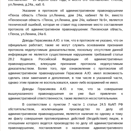
ул.Ленина, д.24а., каб. 6.
Указание в протоколе об административном правонарушении
«Пенза область г.Пенза ул.Ленина, дом 24а, кабинет №6», вместо
«Пензенская область г.Пенза, ул.Ленина, дом 24а, кабинет №6», является
технической ошибкой, которая не ставит под сомнение место составления
протокола об административном правонарушении: Пензенская область,
г.Пенза, ул.Ленина, 24а-6.
Доводы Герасимова А.Ю. о том, что в протоколе не указано, что он
официально работает, также не могут служить основанием признания
протокола недопустимым доказательством, поскольку отсутствие данной
информации не является существенным нарушением требований статьи
28.2 Кодекса Российской Федерации об административных
правонарушениях, влекущим признание протокола недопустимым
доказательством. Более того, при ознакомлении с протоколом об
административном правонарушении Герасимов А.Ю. имел возможность
сделать свои замечания и дополнения, в том числе в указанной части,
однако этим правом не воспользовался, каких-либо возражений не имел.
Доводы Герасимова А.Ю. о том, что за совершение
вышеуказанного правонарушения он уже был привлечен к
административной ответственности, также являются несостоятельными.
В соответствии с пунктом 7 части 1 статьи 24.5 КоАП РФ
обстоятельством, исключающим производство по делу об
административном правонарушении, является наличие по одному и тому
же факту совершения противоправных действий (бездействия) лицом, в
отношении которого ведется производство по делу об административном
правонарушении, постановления о назначении административного