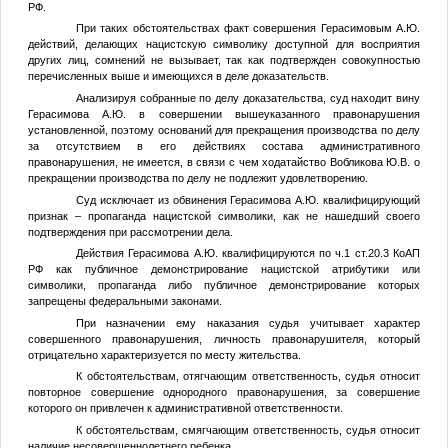
РФ.
При таких обстоятельствах факт совершения Герасимовым А.Ю.
действий, делающих нацистскую символику доступной для восприятия
других лиц, сомнений не вызывает, так как подтвержден совокупностью
перечисленных выше и имеющихся в деле доказательств.
Анализируя собранные по делу доказательства, суд находит вину
Герасимова А.Ю. в совершении вышеуказанного правонарушения
установленной, поэтому оснований для прекращения производства по делу
за отсутствием в его действиях состава административного
правонарушения, не имеется, в связи с чем ходатайство Вобликова Ю.В. о
прекращении производства по делу не подлежит удовлетворению.
Суд исключает из обвинения Герасимова А.Ю. квалифицирующий
признак – пропаганда нацистской символики, как не нашедший своего
подтверждения при рассмотрении дела.
Действия Герасимова А.Ю. квалифицируются по ч.1 ст.20.3 КоАП
РФ как публичное демонстрирование нацистской атрибутики или
символики, пропаганда либо публичное демонстрирование которых
запрещены федеральными законами.
При назначении ему наказания судья учитывает характер
совершенного правонарушения, личность правонарушителя, который
отрицательно характеризуется по месту жительства.
К обстоятельствам, отягчающим ответственность, судья относит
повторное совершение однородного правонарушения, за совершение
которого он привлечен к административной ответственности.
К обстоятельствам, смягчающим ответственность, судья относит
наличие несовершеннолетнего ребенка.