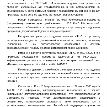
на основании ч. 1 ст. 26.7 КоАП РФ признаются доказательствами, если
сведения, изложенные или удостоверенные в них организациями, их
объединениями, должностными лицами и гражданами, имеют значение для
производства по делу об административном правонарушении.
Рапорт сотрудника полиции, протокол исследования предметов
(документов) соответствуют требованиям ст. 26.7 КоАП РФ, каких-либо
специальных требований к составлению рапорта и протоколу исследования
предметов (документов) Кодекс не предусматривает.
Не доверять рапорту сотрудника полиции
Ч.Н.Ю.
и протоколу
исследования предметов (документов) оснований не имеется, поскольку
изложенные в нем обстоятельства согласуются с другими
доказательствами по делу об административном правонарушении.
Именно в рапорте сотрудника полиции
Ч.Н.Ю.
от 08.04.2020 г. и в
протоколе исследования предметов (документов) от 08.04.2020 г.
зафиксированы результаты мониторинга сети интернет социальной сети
«Вконтакте» страницы https://vk.com/id412415712.
Поскольку данных о какой-либо заинтересованности сотрудника
полиции в исходе дела не установлено, оснований ставить под сомнение
факты, указанные должностным лицом в составленных им документах, не
имеется.
Согласно п. 11 ст. 2 Федерального закона от 27 июля 2006 года N
149-ФЗ "Об информации, информационных технологиях и о защите
информации" документированная информация - это зафиксированная на
материальном носителе путем документирования информация с
реквизитами, позволяющими определить такую информацию или в
установленных законодательством Российской Федерации случаях ее