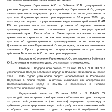
Защитник Герасимова А.Ю. – Вобликов Ю.В., допущенный к
участию в деле по письменному ходатайству Герасимова А.Ю., доводы
своего доверителя поддержал, просит исключить из числа доказательств
протокол об административном правонарушении от 10 апреля 2020 года,
поскольку он получен с существенными нарушениями требований КоАП
РФ, не указаны часы составления протокола об административном
правонарушении, местом составления указан несуществующий
населенный пункт: Пенза область. Также просит исключить из числа
доказательств скриншоты, так как они заверены лицом, составившим
протокол об административном правонарушении, а не нотариусом.
Доказательства вины Герасимова А.Ю. отсутствуют, так как нет заключения
специалиста. Просит производство по делу прекратить за отсутствием в
действиях Герасимова А.Ю. состава правонарушения.
Выслушав объяснения Герасимова А.Ю., его защитника Вобликова
Ю.В., исследовав материалы дела, суд приходит к следующему.
Статьей 6 Федерального закона от 19 мая 1995 г. N 80-ФЗ "Об
увековечении Победы советского народа в Великой Отечественной войне
1941 - 1945 годов" установлен запрет использования в Российской
Федерации в любой форме нацистской символики как оскорбляющей
многонациональный народ и память о понесенных в Великой
Отечественной войне жертвах.
Федеральный закон от 25 июля 2002 г. N 114-ФЗ "О
противодействии экстремистской деятельности" в качестве одного из видов
экстремистской деятельности (экстремизма) определяет пропаганду и
публичное демонстрирование нацистской атрибутики или символики либо
атрибутики или символики, сходных с нацистской атрибутикой или