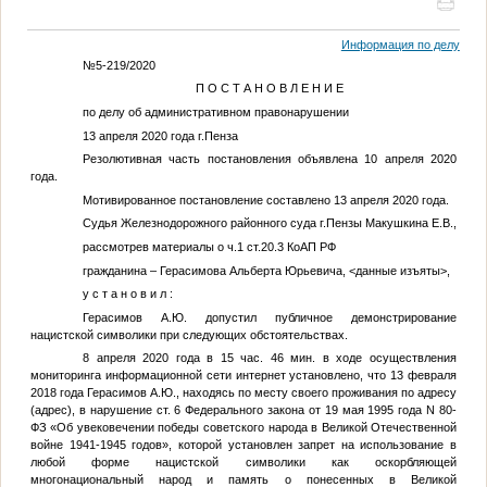
Информация по делу
№5-219/2020
П О С Т А Н О В Л Е Н И Е
по делу об административном правонарушении
13 апреля 2020 года г.Пенза
Резолютивная часть постановления объявлена 10 апреля 2020
года.
Мотивированное постановление составлено 13 апреля 2020 года.
Судья Железнодорожного районного суда г.Пензы Макушкина Е.В.,
рассмотрев материалы о ч.1 ст.20.3 КоАП РФ
гражданина – Герасимова Альберта Юрьевича,
<данные изъяты>
,
у с т а н о в и л :
Герасимов А.Ю. допустил публичное демонстрирование
нацистской символики при следующих обстоятельствах.
8 апреля 2020 года в 15 час. 46 мин. в ходе осуществления
мониторинга информационной сети интернет установлено, что 13 февраля
2018 года Герасимов А.Ю., находясь по месту своего проживания по адресу
(адрес)
, в нарушение ст. 6 Федерального закона от 19 мая 1995 года N 80-
ФЗ «Об увековечении победы советского народа в Великой Отечественной
войне 1941-1945 годов», которой установлен запрет на использование в
любой форме нацистской символики как оскорбляющей
многонациональный народ и память о понесенных в Великой