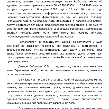
символике; рапортом сотрудника полиции Чалых Н.Ю., протоколом об
административном правонарушении 58 УВ №630309 от 10.04.2020 года, из
которых следует, что 8 апреля 2020 года в 15 час. 46 мин. в ходе
осуществления мониторинга информационной сети интернет установлено
наличие вышеуказанной фотографии на той же личной странице
Герасимова А.Ю. в социальной сети «Вконтакте», в разделе «Альбомы»,
доступ к которому для других пользователей ресурса ограничен не был, то
есть оставил это фотоизображение на всеобщее обозрение и копирование
другими пользователями сети «Вконтакте», тем самым, допустив
публичное демонстрирование нацистской символики.
Достоверность и допустимость данных доказательств у суда
сомнений не вызывает, поскольку они получены в соответствии с
требованиями КоАП РФ, не противоречат друг другу, а дополняют друг
друга. Представленные доказательства суд признает достаточными для
рассмотрения дела и доказанности вины Герасимова А.Ю. в совершении
правонарушения.
Доводы Вобликова Ю.В. о том, что отсутствуют доказательства
вины Герасимова А.Ю., так как нет заключения специалиста, являются
несостоятельными.
Согласно частям 1 и 2 статьи 26.2 КоАП РФ доказательствами по
делу об административном правонарушении являются любые фактические
данные, на основании которых судья, орган, должностное лицо, в
производстве которых находится дело, устанавливают наличие или
отсутствие события административного, виновность лица, привлекаемого к
административной ответственности, а также иные обстоятельства,
имеющие значение для правильного разрешения дела.
Эти данные устанавливаются, в том числе, документами, которые